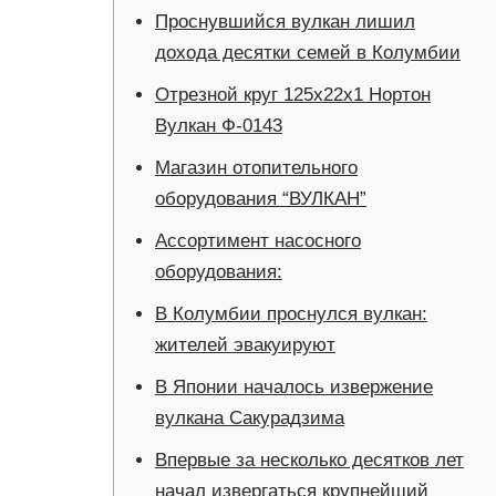
Проснувшийся вулкан лишил
дохода десятки семей в Колумбии
Отрезной круг 125х22х1 Нортон
Вулкан Ф-0143
Магазин отопительного
оборудования “ВУЛКАН”
Ассортимент насосного
оборудования:
В Колумбии проснулся вулкан:
жителей эвакуируют
В Японии началось извержение
вулкана Сакурадзима
Впервые за несколько десятков лет
начал извергаться крупнейший