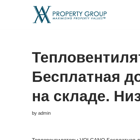
Skip
to
content
Тепловентил
Бесплатная д
на складе. Ни
by
admin