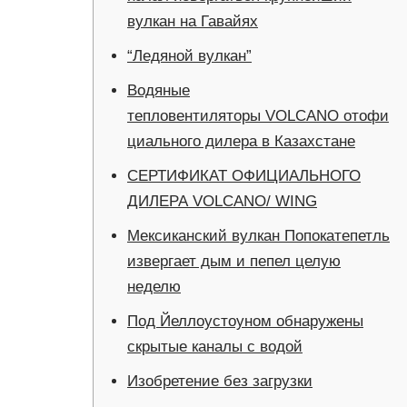
вулкан на Гавайях
“Ледяной вулкан”
Водяные
тепловентиляторы VOLCANO отофи
циального дилера в Казахстане
СЕРТИФИКАТ ОФИЦИАЛЬНОГО
ДИЛЕРА VOLCANO/ WING
Мексиканский вулкан Попокатепетль
извергает дым и пепел целую
неделю
Под Йеллоустоуном обнаружены
скрытые каналы с водой
Изобретение без загрузки