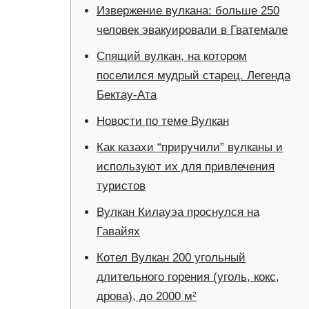
Извержение вулкана: больше 250
человек эвакуировали в Гватемале
Спящий вулкан, на котором
поселился мудрый старец. Легенда
Бектау-Ата
Новости по теме Вулкан
Как казахи “приручили” вулканы и
используют их для привлечения
туристов
Вулкан Килауэа проснулся на
Гавайях
Котел Вулкан 200 угольный
длительного горения (уголь, кокс,
дрова), до 2000 м²