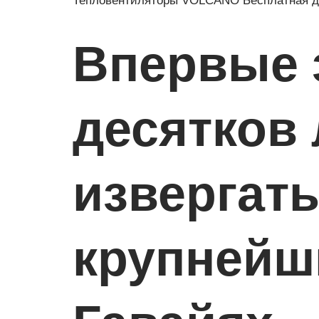
Тепловентиляторы VOLCANO Бесплатная до
Впервые 
десятков 
извергат
крупнейш