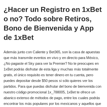
¿Hacer un Registro en 1xBet
o no? Todo sobre Retiros,
Bono de Bienvenida y App
de 1xBet
Además junto con Caliente y Bet365, son la casa de apuestas
que más transmite eventos en vivo y en directo para México,
¿No pagaste el Sky para ver la Premier? No te preocupes en
1xBet podrás disfrutar de esta liga y muchas más totalmente
gratis, el único requisito es tener dinero en tu cuenta, pero
puedes depositar desde $50 pesos si sólo quieres ver los
partidos. Para que puedas disfrutar del bono de bienvenida con
nuestro código promocional 1x_788005, 1xBet te ofrece un
abanico extenso de métodos de pago, entre los cuales podrás
encontrar los más populares por los mexicanos y aquellos que