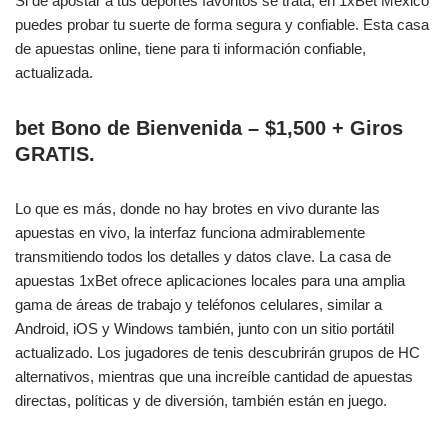
Si de apostar a tus deportes favoritos se trata, en 1xBet Mexico
puedes probar tu suerte de forma segura y confiable. Esta casa
de apuestas online, tiene para ti información confiable,
actualizada.
bet Bono de Bienvenida – $1,500 + Giros
GRATIS.
Lo que es más, donde no hay brotes en vivo durante las
apuestas en vivo, la interfaz funciona admirablemente
transmitiendo todos los detalles y datos clave. La casa de
apuestas 1xBet ofrece aplicaciones locales para una amplia
gama de áreas de trabajo y teléfonos celulares, similar a
Android, iOS y Windows también, junto con un sitio portátil
actualizado. Los jugadores de tenis descubrirán grupos de HC
alternativos, mientras que una increíble cantidad de apuestas
directas, políticas y de diversión, también están en juego.