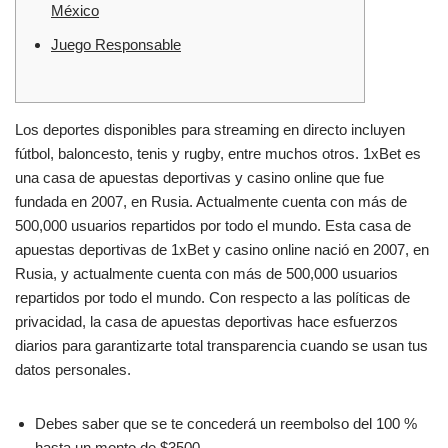
México
Juego Responsable
Los deportes disponibles para streaming en directo incluyen
fútbol, baloncesto, tenis y rugby, entre muchos otros. 1xBet es
una casa de apuestas deportivas y casino online que fue
fundada en 2007, en Rusia. Actualmente cuenta con más de
500,000 usuarios repartidos por todo el mundo. Esta casa de
apuestas deportivas de 1xBet y casino online nació en 2007, en
Rusia, y actualmente cuenta con más de 500,000 usuarios
repartidos por todo el mundo. Con respecto a las políticas de
privacidad, la casa de apuestas deportivas hace esfuerzos
diarios para garantizarte total transparencia cuando se usan tus
datos personales.
Debes saber que se te concederá un reembolso del 100 %
hasta un monto de $3500.