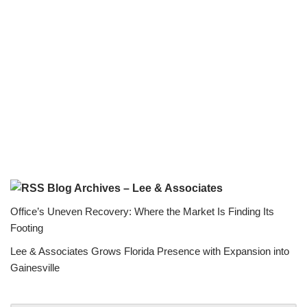
Blog Archives – Lee & Associates
Office’s Uneven Recovery: Where the Market Is Finding Its
Footing
Lee & Associates Grows Florida Presence with Expansion into
Gainesville