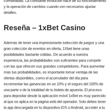
combinadas. La constante evolución hace de su funcionamiento
y la operación de cambios cuando ven necesarios ajustar
detalles.
Reseña – 1xBet Casino
Además de tener una impresionante selección de juegos y una
gran colección de eventos en oferta, 1Xbet tiene unas
posibilidades bastante sólidas. De acuerdo a nuestra
experiencia, las probabilidades son suficientes para competir
con las que ofrecen sus grandes competidores. Para aumentar
más tus probabilidades, es importante tomar ventaja de las
ofertas disponibles, como el acumulador del día para
incrementar las ganancias en un 10% y el seguro del 100% de
una parte o de la totalidad de tu boleto de apuesta. El proceso
para depositar desde la aplicación móvil 1xBet es muy parecido
al que se aplica en la página web del operador. Solo debes tener
la app descargada en tu dispositivo iOS o Android, acceder a tu