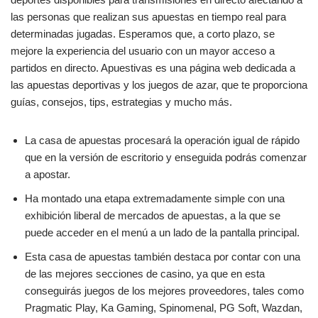
las personas que realizan sus apuestas en tiempo real para
determinadas jugadas. Esperamos que, a corto plazo, se
mejore la experiencia del usuario con un mayor acceso a
partidos en directo. Apuestivas es una página web dedicada a
las apuestas deportivas y los juegos de azar, que te proporciona
guías, consejos, tips, estrategias y mucho más.
La casa de apuestas procesará la operación igual de rápido
que en la versión de escritorio y enseguida podrás comenzar
a apostar.
Ha montado una etapa extremadamente simple con una
exhibición liberal de mercados de apuestas, a la que se
puede acceder en el menú a un lado de la pantalla principal.
Esta casa de apuestas también destaca por contar con una
de las mejores secciones de casino, ya que en esta
conseguirás juegos de los mejores proveedores, tales como
Pragmatic Play, Ka Gaming, Spinomenal, PG Soft, Wazdan,