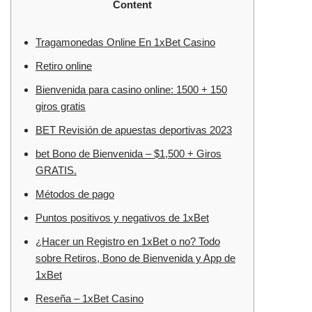
Content
Tragamonedas Online En 1xBet Casino
Retiro online
Bienvenida para casino online: 1500 + 150
giros gratis
BET Revisión de apuestas deportivas 2023
bet Bono de Bienvenida – $1,500 + Giros
GRATIS.
Métodos de pago
Puntos positivos y negativos de 1xBet
¿Hacer un Registro en 1xBet o no? Todo
sobre Retiros, Bono de Bienvenida y App de
1xBet
Reseña – 1xBet Casino