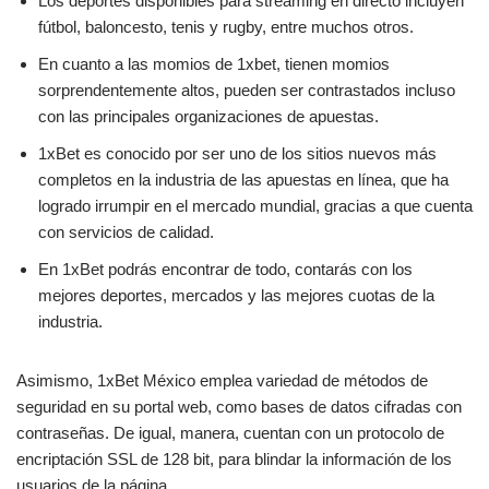
Los deportes disponibles para streaming en directo incluyen
fútbol, baloncesto, tenis y rugby, entre muchos otros.
En cuanto a las momios de 1xbet, tienen momios
sorprendentemente altos, pueden ser contrastados incluso
con las principales organizaciones de apuestas.
1xBet es conocido por ser uno de los sitios nuevos más
completos en la industria de las apuestas en línea, que ha
logrado irrumpir en el mercado mundial, gracias a que cuenta
con servicios de calidad.
En 1xBet podrás encontrar de todo, contarás con los
mejores deportes, mercados y las mejores cuotas de la
industria.
Asimismo, 1xBet México emplea variedad de métodos de
seguridad en su portal web, como bases de datos cifradas con
contraseñas. De igual, manera, cuentan con un protocolo de
encriptación SSL de 128 bit, para blindar la información de los
usuarios de la página.