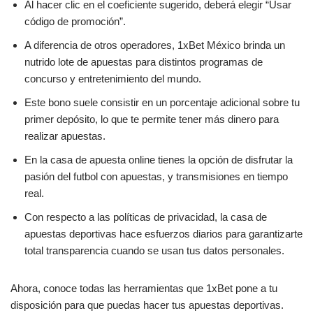
Al hacer clic en el coeficiente sugerido, deberá elegir “Usar
código de promoción”.
A diferencia de otros operadores, 1xBet México brinda un
nutrido lote de apuestas para distintos programas de
concurso y entretenimiento del mundo.
Este bono suele consistir en un porcentaje adicional sobre tu
primer depósito, lo que te permite tener más dinero para
realizar apuestas.
En la casa de apuesta online tienes la opción de disfrutar la
pasión del futbol con apuestas, y transmisiones en tiempo
real.
Con respecto a las políticas de privacidad, la casa de
apuestas deportivas hace esfuerzos diarios para garantizarte
total transparencia cuando se usan tus datos personales.
Ahora, conoce todas las herramientas que 1xBet pone a tu
disposición para que puedas hacer tus apuestas deportivas.