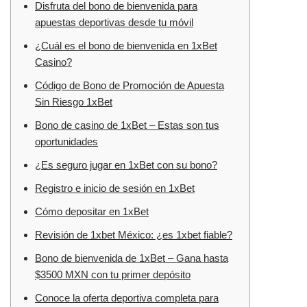
Disfruta del bono de bienvenida para
apuestas deportivas desde tu móvil
¿Cuál es el bono de bienvenida en 1xBet
Casino?
Código de Bono de Promoción de Apuesta
Sin Riesgo 1xBet
Bono de casino de 1xBet – Estas son tus
oportunidades
¿Es seguro jugar en 1xBet con su bono?
Registro e inicio de sesión en 1xBet
Cómo depositar en 1xBet
Revisión de 1xbet México: ¿es 1xbet fiable?
Bono de bienvenida de 1xBet – Gana hasta
$3500 MXN con tu primer depósito
Conoce la oferta deportiva completa para