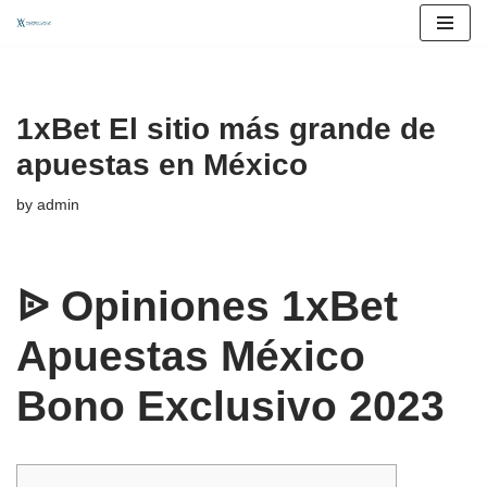
Skip
to
content
1xBet El sitio más grande de
apuestas en México
by
admin
ᐉ Opiniones 1xBet
Apuestas México
Bono Exclusivo 2023