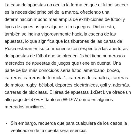
La casa de apuestas no oculta la forma en que el fútbol soccer
es la necesidad principal de la marca, ofreciendo una
determinación mucho más amplia de exhibiciones de fútbol y
tipos de apuestas que algunos otros juegos. Dicho esto,
también se inclina vigorosamente hacia la escena de las
apuestas, lo que significa que los tiburones de las cartas de
Rusia estarán en su componente con respecto a las aperturas
de apuestas de fútbol que se ofrecen. 1xbet tiene numerosos
mercados de apuestas de juegos que tiene en cuenta. Una
parte de los más conocidos sería fútbol americano, boxeo,
carreras, carreras de fórmula 1, carreras de caballos, carreras
de motos, rugby, béisbol, deportes electrónicos, golf y, además,
carreras de bicicletas. El área de apuestas 1xBet Live ofrece un
alto pago del 97% +, tanto en W-D-W como en algunos
mercados auxiliares.
Sin embargo, recuerda que para cualquiera de los casos la
verificación de tu cuenta será esencial.