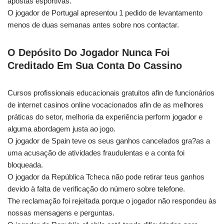
apostas esportivas.
O jogador de Portugal apresentou 1 pedido de levantamento
menos de duas semanas antes sobre nos contactar.
O Depósito Do Jogador Nunca Foi
Creditado Em Sua Conta Do Cassino
Cursos profissionais educacionais gratuitos afin de funcionários
de internet casinos online vocacionados afin de as melhores
práticas do setor, melhoria da experiência perform jogador e
alguma abordagem justa ao jogo.
O jogador de Spain teve os seus ganhos cancelados gra?as a
uma acusação de atividades fraudulentas e a conta foi
bloqueada.
O jogador da República Tcheca não pode retirar teus ganhos
devido à falta de verificação do número sobre telefone.
The reclamação foi rejeitada porque o jogador não respondeu às
nossas mensagens e perguntas.