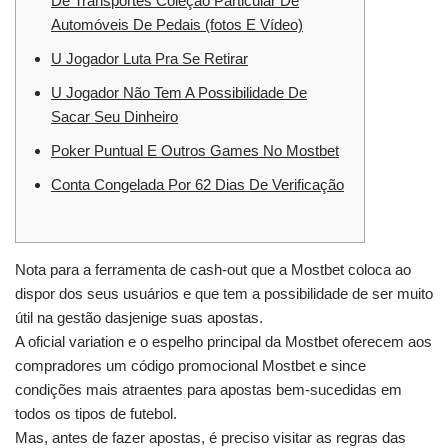
De Transportes Coleção Particular De
Automóveis De Pedais (fotos E Vídeo)
U Jogador Luta Pra Se Retirar
U Jogador Não Tem A Possibilidade De
Sacar Seu Dinheiro
Poker Puntual E Outros Games No Mostbet
Conta Congelada Por 62 Dias De Verificação
Nota para a ferramenta de cash-out que a Mostbet coloca ao
dispor dos seus usuários e que tem a possibilidade de ser muito
útil na gestão dasjenige suas apostas.
A oficial variation e o espelho principal da Mostbet oferecem aos
compradores um código promocional Mostbet e since
condições mais atraentes para apostas bem-sucedidas em
todos os tipos de futebol.
Mas, antes de fazer apostas, é preciso visitar as regras das