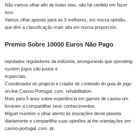
Não vamos olhar afin de todas elas, não há sentido em fazer
isso.
Vamos olhar apenas para as 3 melhores, em nossa opinião,
que têm a classificação mais alta em nossa proporción.
Premio Sobre 10000 Euros Não Pago
reputados reguladores da indústria, assegurando que operating-
system jogos são justos e
imparciais.
Coordenador do projecto e criador de conteúdo do guia de jogo
on-line Casino-Portugal. com. rehabilitation.
Mais para 5 anos sobre experiência em games de casino um
levaram a compartilhar seus conhecimentos.
Miguel mantém o olhar atento às inovações deste planeta
diariamente e compartilha suas opiniões at the orientações em
casino-portugal. com. pt.