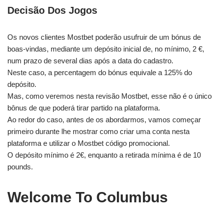
Decisão Dos Jogos
Os novos clientes Mostbet poderão usufruir de um bónus de
boas-vindas, mediante um depósito inicial de, no mínimo, 2 €,
num prazo de several dias após a data do cadastro.
Neste caso, a percentagem do bónus equivale a 125% do
depósito.
Mas, como veremos nesta revisão Mostbet, esse não é o único
bônus de que poderá tirar partido na plataforma.
Ao redor do caso, antes de os abordarmos, vamos começar
primeiro durante lhe mostrar como criar uma conta nesta
plataforma e utilizar o Mostbet código promocional.
O depósito mínimo é 2€, enquanto a retirada mínima é de 10
pounds.
Welcome To Columbus