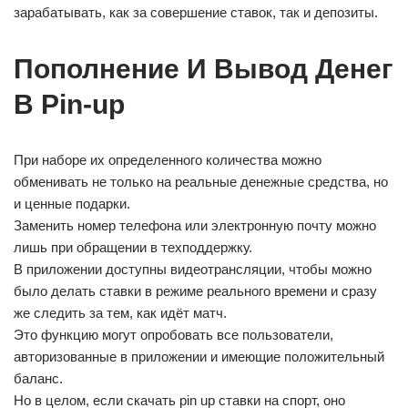
зарабатывать, как за совершение ставок, так и депозиты.
Пополнение И Вывод Денег
В Pin-up
При наборе их определенного количества можно
обменивать не только на реальные денежные средства, но
и ценные подарки.
Заменить номер телефона или электронную почту можно
лишь при обращении в техподдержку.
В приложении доступны видеотрансляции, чтобы можно
было делать ставки в режиме реального времени и сразу
же следить за тем, как идёт матч.
Это функцию могут опробовать все пользователи,
авторизованные в приложении и имеющие положительный
баланс.
Но в целом, если скачать pin up ставки на спорт, оно