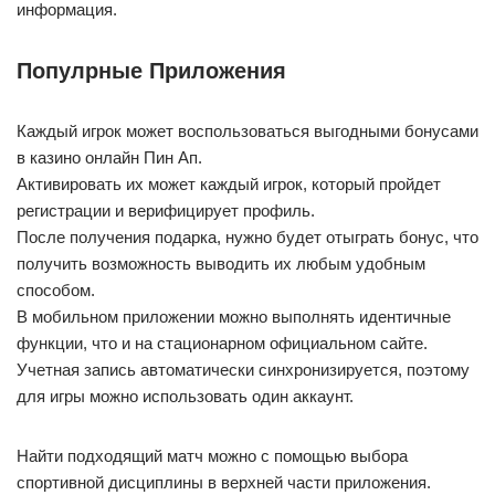
информация.
Популрные Приложения
Каждый игрок может воспользоваться выгодными бонусами
в казино онлайн Пин Ап.
Активировать их может каждый игрок, который пройдет
регистрации и верифицирует профиль.
После получения подарка, нужно будет отыграть бонус, что
получить возможность выводить их любым удобным
способом.
В мобильном приложении можно выполнять идентичные
функции, что и на стационарном официальном сайте.
Учетная запись автоматически синхронизируется, поэтому
для игры можно использовать один аккаунт.
Найти подходящий матч можно с помощью выбора
спортивной дисциплины в верхней части приложения.