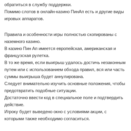
обратиться в службу поддержки.
Помимо слотов в онлайн-казино ПинАп есть и другие виды
игровых аппаратов.
Правила и особенности игры полностью скопированы с
наземного казино.
В казино Пин Ап имеется европейская, американская и
французская рулетка.
В то же время, если выигрыш удалось достичь незаконным
путем или с использованием обхода правил, вся или часть
суммы выигрыша будет аннулирована.
Следует внимательно изучить основные положения, чтобы
предотвратить подобные ситуации.
Достаточно ввести код в специальное поле и подтвердить
действие.
Игроку будет выведено окно с условиями акции, с
которыми также необходимо согласиться.