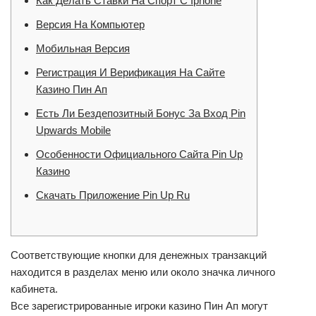
Как Делать Ставки На Спорт С Iphone
Версия На Компьютер
Мобильная Версия
Регистрация И Верификация На Сайте
Казино Пин Ап
Есть Ли Бездепозитный Бонус За Вход Pin
Upwards Mobile
Особенности Официального Сайта Pin Up
Казино
Скачать Приложение Pin Up Ru
Соответствующие кнопки для денежных транзакций
находится в разделах меню или около значка личного
кабинета.
Все зарегистрированные игроки казино Пин Ап могут