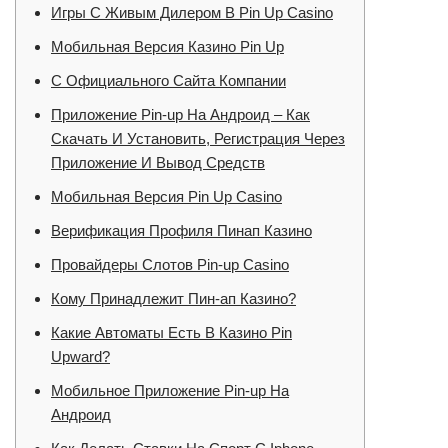
Игры С Живым Дилером В Pin Up Casino
Мобильная Версия Казино Pin Up
С Официального Сайта Компании
Приложение Pin-up На Андроид – Как
Скачать И Установить, Регистрация Через
Приложение И Вывод Средств
Мобильная Версия Pin Up Casino
Верификация Профиля Пинап Казино
Провайдеры Слотов Pin-up Casino
Кому Принадлежит Пин-ап Казино?
Какие Автоматы Есть В Казино Pin
Upward?
Мобильное Приложение Pin-up На
Андроид