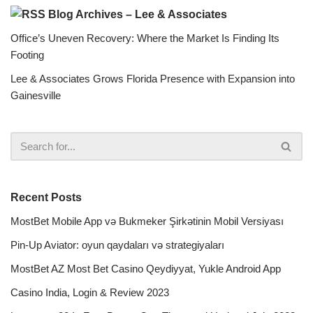
Blog Archives – Lee & Associates
Office’s Uneven Recovery: Where the Market Is Finding Its
Footing
Lee & Associates Grows Florida Presence with Expansion into
Gainesville
Recent Posts
MostBet Mobile App və Bukmeker Şirkətinin Mobil Versiyası
Pin-Up Aviator: oyun qaydaları və strategiyaları
MostBet AZ Most Bet Casino Qeydiyyat, Yukle Android App
Casino India, Login & Review 2023