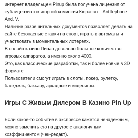
интернет владельцем Pinup была получена лицензия от
сублицензиатов игорной комиссии Кюрасао – Antillephone
And. V.
Наличие разрешительных документов позволяет делать на
сайте безопасные ставки на спорт, играть в автоматы и
участвовать в моментальных лотереях.
В онлайн казино Пинап довольно большое количество
игровых аппаратов, а именно около 4000.
Это, как классические разработки, так и более новые в 3D
формате.
Пользователи смогут играть в слоты, покер, рулетку,
блекджэк, баккару, аркадные и видеоигры.
Игры С Живым Дилером В Казино Pin Up
Если какое-то событие в экспрессе кажется ненадежным,
можно заменить его на другое с аналогичным
коэффициентом (чек-редакт).