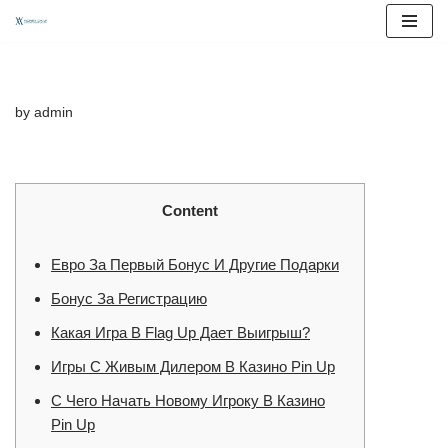
Skip
to
content
by
admin
Content
Евро За Первый Бонус И Другие Подарки
Бонус За Регистрацию
Какая Игра В Flag Up Дает Выигрыш?
Игры С Живым Дилером В Казино Pin Up
С Чего Начать Новому Игроку В Казино
Pin Up