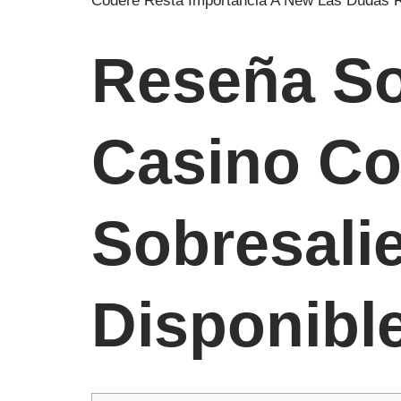
Codere Resta Importancia A New Las Dudas R
Reseña So
Casino Co
Sobresalie
Disponibl