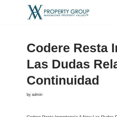
Skip
to
content
Codere Resta 
Las Dudas Rel
Continuidad
by
admin