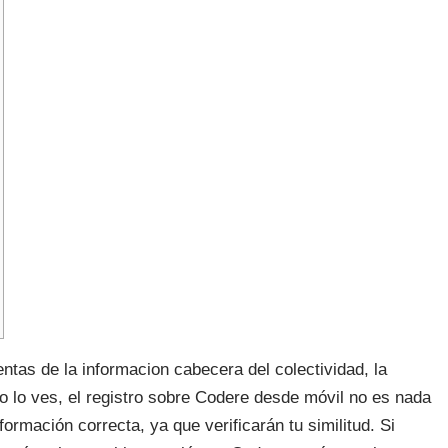
entas de la informacion cabecera del colectividad, la
lo ves, el registro sobre Codere desde móvil no es nada
ormación correcta, ya que verificarán tu similitud. Si