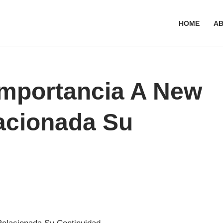
HOME
AB
Importancia A New
acionada Su