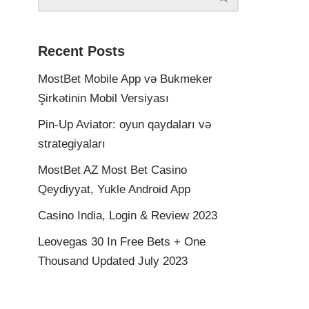
Recent Posts
MostBet Mobile App və Bukmeker
Şirkətinin Mobil Versiyası
Pin-Up Aviator: oyun qaydaları və
strategiyaları
MostBet AZ Most Bet Casino
Qeydiyyat, Yukle Android App
Casino India, Login & Review 2023
Leovegas 30 In Free Bets + One
Thousand Updated July 2023