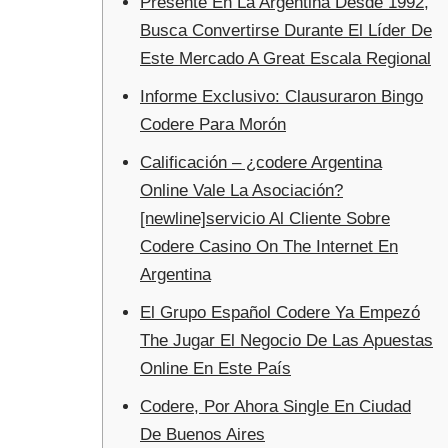
Presente En La Argentina Desde 1992,
Busca Convertirse Durante El Líder De
Este Mercado A Great Escala Regional
Informe Exclusivo: Clausuraron Bingo
Codere Para Morón
Calificación – ¿codere Argentina
Online Vale La Asociación?
[newline]servicio Al Cliente Sobre
Codere Casino On The Internet En
Argentina
El Grupo Español Codere Ya Empezó
The Jugar El Negocio De Las Apuestas
Online En Este País
Codere, Por Ahora Single En Ciudad
De Buenos Aires