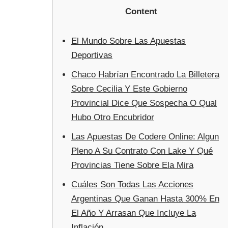
Content
El Mundo Sobre Las Apuestas
Deportivas
Chaco Habrían Encontrado La Billetera
Sobre Cecilia Y Este Gobierno
Provincial Dice Que Sospecha O Qual
Hubo Otro Encubridor
Las Apuestas De Codere Online: Algun
Pleno A Su Contrato Con Lake Y Qué
Provincias Tiene Sobre Ela Mira
Cuáles Son Todas Las Acciones
Argentinas Que Ganan Hasta 300% En
El Año Y Arrasan Que Incluye La
Inflación