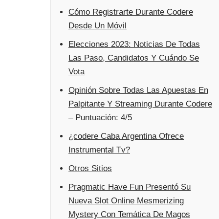
Cómo Registrarte Durante Codere
Desde Un Móvil
Elecciones 2023: Noticias De Todas
Las Paso, Candidatos Y Cuándo Se
Vota
Opinión Sobre Todas Las Apuestas En
Palpitante Y Streaming Durante Codere
– Puntuación: 4/5
¿codere Caba Argentina Ofrece
Instrumental Tv?
Otros Sitios
Pragmatic Have Fun Presentó Su
Nueva Slot Online Mesmerizing
Mystery Con Temática De Magos