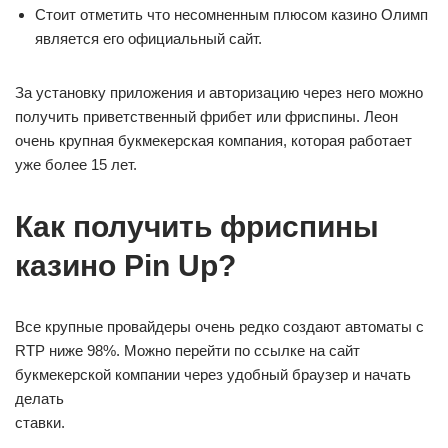
Стоит отметить что несомненным плюсом казино Олимп
является его официальный сайт.
За установку приложения и авторизацию через него можно
получить приветственный фрибет или фриспины. Леон
очень крупная букмекерская компания, которая работает
уже более 15 лет.
Как получить фриспины
казино Pin Up?
Все крупные провайдеры очень редко создают автоматы с
RTP ниже 98%. Можно перейти по ссылке на сайт
букмекерской компании через удобный браузер и начать
делать
ставки.