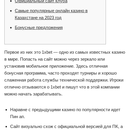
Официальный сайт клуба
Самые популярные онлайн казино в
Казахстане на 2023 год
Бонусные предложения
Первое из них это 1xbet — одно из самых известных казино
в мире. Попасть на сайт можно через зеркало или
установив мобильное приложение. Здесь отличная
бонусная программа, часто проходят турниры и хорошо
слаженная работа службы технической поддержки. Игроки
отлично отзываются о 1xbet и пишут что в этой компании
можно начать зарабатывать.
Наравне с предыдущими казино по популярности идет
Пин ап.
Сайт визуально схож с официальной версией для ПК, а