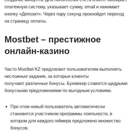
платежную систему, указывает сумму, email и нажимает
кнопку «Депозит». Через пару секунд произойдет переход
на страницу оплаты.
Mostbet – престижное
онлайн-казино
Часто Mostbet KZ предлагают пользователям выполнять
несложные задания, за которые клиенты
получают различные бонусы. Букмекер славится щедрыми
бонусными предложениями по выгодным условиям.
При этом новый пользователь автоматически
становится участником программы лояльности, в
котором для каждого геймера предложено множество
бонусов.