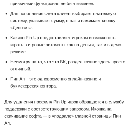
привычный функционал не был изменен.
Для пополнения счета клиент выбирает платежную
систему, указывает сумму, email и нажимает кнопку
«Депозит».
Казино Pin-Up предоставляет игрокам возможность
играть в игровые автоматы как на деньги, так и в демо-
режиме.
Несмотря на то, что это БК, раздел казино здесь просто
отличный.
Пин Ап – это одновременно онлайн-казино и
букмекерская контора.
Для удаления профиля Pin Up игрок обращается в службу
поддержки с соответствующим запросом. Иконка на
скачивание софта — в «подвале» главной страницы Пин
Ап.