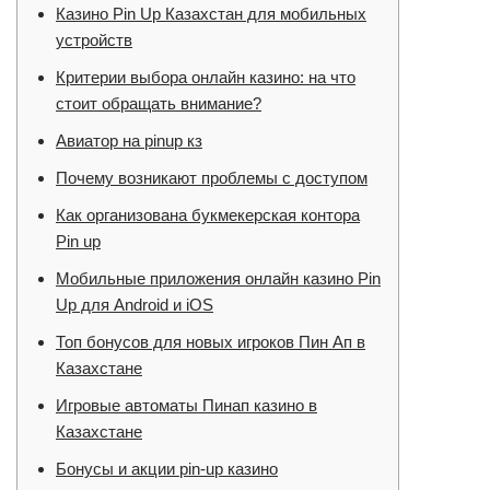
Казино Pin Up Казахстан для мобильных
устройств
Критерии выбора онлайн казино: на что
стоит обращать внимание?
Авиатор на pinup кз
Почему возникают проблемы с доступом
Как организована букмекерская контора
Pin up
Мобильные приложения онлайн казино Pin
Up для Android и iOS
Топ бонусов для новых игроков Пин Ап в
Казахстане
Игровые автоматы Пинап казино в
Казахстане
Бонусы и акции pin-up казино