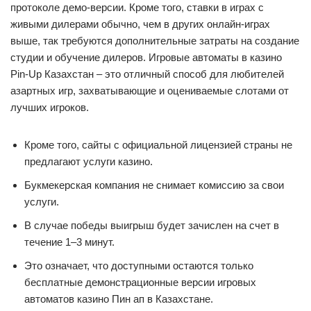
протоколе демо-версии. Кроме того, ставки в играх с
живыми дилерами обычно, чем в других онлайн-играх
выше, так требуются дополнительные затраты на создание
студии и обучение дилеров. Игровые автоматы в казино
Pin-Up Казахстан – это отличный способ для любителей
азартных игр, захватывающие и оцениваемые слотами от
лучших игроков.
Кроме того, сайты с официальной лицензией страны не
предлагают услуги казино.
Букмекерская компания не снимает комиссию за свои
услуги.
В случае победы выигрыш будет зачислен на счет в
течение 1–3 минут.
Это означает, что доступными остаются только
бесплатные демонстрационные версии игровых
автоматов казино Пин ап в Казахстане.