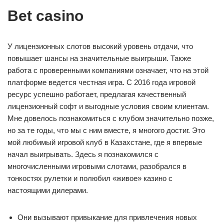
Bet casino
У лицензионных слотов высокий уровень отдачи, что
повышает шансы на значительные выигрыши. Также
работа с проверенными компаниями означает, что на этой
платформе ведется честная игра. С 2016 года игровой
ресурс успешно работает, предлагая качественный
лицензионный софт и выгодные условия своим клиентам.
Мне довелось познакомиться с клубом значительно позже,
но за те годы, что мы с ним вместе, я многого достиг. Это
мой любимый игровой клуб в Казахстане, где я впервые
начал выигрывать. Здесь я познакомился с
многочисленными игровыми слотами, разобрался в
тонкостях рулетки и полюбил «живое» казино с
настоящими дилерами.
Они вызывают привыкание для привлечения новых