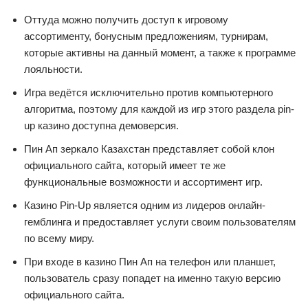
Оттуда можно получить доступ к игровому
ассортименту, бонусным предложениям, турнирам,
которые активны на данный момент, а также к программе
лояльности.
Игра ведётся исключительно против компьютерного
алгоритма, поэтому для каждой из игр этого раздела pin-
up казино доступна демоверсия.
Пин Ап зеркало Казахстан представляет собой клон
официального сайта, который имеет те же
функциональные возможности и ассортимент игр.
Казино Pin-Up является одним из лидеров онлайн-
гемблинга и предоставляет услуги своим пользователям
по всему миру.
При входе в казино Пин Ап на телефон или планшет,
пользователь сразу попадет на именно такую версию
официального сайта.