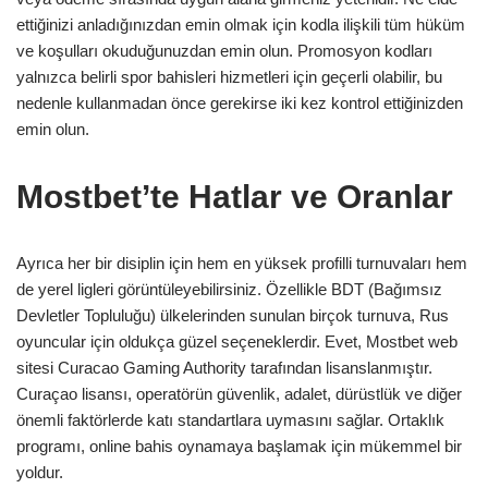
ettiğinizi anladığınızdan emin olmak için kodla ilişkili tüm hüküm
ve koşulları okuduğunuzdan emin olun. Promosyon kodları
yalnızca belirli spor bahisleri hizmetleri için geçerli olabilir, bu
nedenle kullanmadan önce gerekirse iki kez kontrol ettiğinizden
emin olun.
Mostbet’te Hatlar ve Oranlar
Ayrıca her bir disiplin için hem en yüksek profilli turnuvaları hem
de yerel ligleri görüntüleyebilirsiniz. Özellikle BDT (Bağımsız
Devletler Topluluğu) ülkelerinden sunulan birçok turnuva, Rus
oyuncular için oldukça güzel seçeneklerdir. Evet, Mostbet web
sitesi Curacao Gaming Authority tarafından lisanslanmıştır.
Curaçao lisansı, operatörün güvenlik, adalet, dürüstlük ve diğer
önemli faktörlerde katı standartlara uymasını sağlar. Ortaklık
programı, online bahis oynamaya başlamak için mükemmel bir
yoldur.