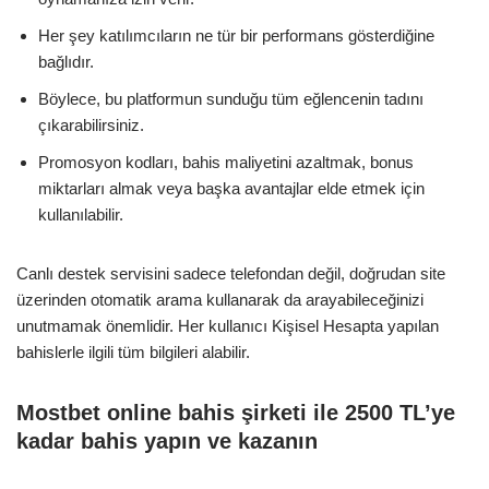
Her şey katılımcıların ne tür bir performans gösterdiğine
bağlıdır.
Böylece, bu platformun sunduğu tüm eğlencenin tadını
çıkarabilirsiniz.
Promosyon kodları, bahis maliyetini azaltmak, bonus
miktarları almak veya başka avantajlar elde etmek için
kullanılabilir.
Canlı destek servisini sadece telefondan değil, doğrudan site
üzerinden otomatik arama kullanarak da arayabileceğinizi
unutmamak önemlidir. Her kullanıcı Kişisel Hesapta yapılan
bahislerle ilgili tüm bilgileri alabilir.
Mostbet online bahis şirketi ile 2500 TL’ye
kadar bahis yapın ve kazanın