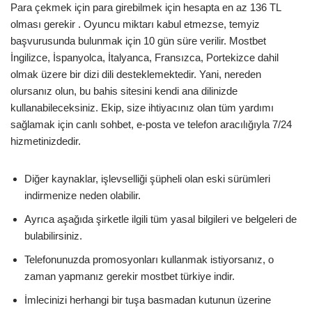
Para çekmek için para girebilmek için hesapta en az 136 TL
olması gerekir . Oyuncu miktarı kabul etmezse, temyiz
başvurusunda bulunmak için 10 gün süre verilir. Mostbet
İngilizce, İspanyolca, İtalyanca, Fransızca, Portekizce dahil
olmak üzere bir dizi dili desteklemektedir. Yani, nereden
olursanız olun, bu bahis sitesini kendi ana dilinizde
kullanabileceksiniz. Ekip, size ihtiyacınız olan tüm yardımı
sağlamak için canlı sohbet, e-posta ve telefon aracılığıyla 7/24
hizmetinizdedir.
Diğer kaynaklar, işlevselliği şüpheli olan eski sürümleri
indirmenize neden olabilir.
Ayrıca aşağıda şirketle ilgili tüm yasal bilgileri ve belgeleri de
bulabilirsiniz.
Telefonunuzda promosyonları kullanmak istiyorsanız, o
zaman yapmanız gerekir mostbet türkiye indir.
İmlecinizi herhangi bir tuşa basmadan kutunun üzerine