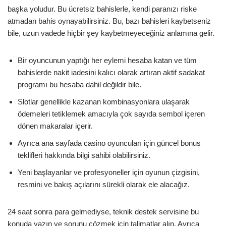
başka yoludur. Bu ücretsiz bahislerle, kendi paranızı riske
atmadan bahis oynayabilirsiniz. Bu, bazı bahisleri kaybetseniz
bile, uzun vadede hiçbir şey kaybetmeyeceğiniz anlamına gelir.
Bir oyuncunun yaptığı her eylemi hesaba katan ve tüm
bahislerde nakit iadesini kalıcı olarak artıran aktif sadakat
programı bu hesaba dahil değildir bile.
Slotlar genellikle kazanan kombinasyonlara ulaşarak
ödemeleri tetiklemek amacıyla çok sayıda sembol içeren
dönen makaralar içerir.
Ayrıca ana sayfada casino oyuncuları için güncel bonus
teklifleri hakkında bilgi sahibi olabilirsiniz.
Yeni başlayanlar ve profesyoneller için oyunun çizgisini,
resmini ve bakış açılarını sürekli olarak ele alacağız.
24 saat sonra para gelmediyse, teknik destek servisine bu
konuda yazın ve sorunu çözmek için talimatlar alın. Ayrıca