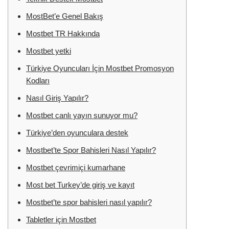
MostBet’e Genel Bakış
Mostbet TR Hakkında
Mostbet yetki
Türkiye Oyuncuları İçin Mostbet Promosyon
Kodları
Nasıl Giriş Yapılır?
Mostbet canlı yayın sunuyor mu?
Türkiye’den oyunculara destek
Mostbet’te Spor Bahisleri Nasıl Yapılır?
Mostbet çevrimiçi kumarhane
Most bet Turkey’de giriş ve kayıt
Mostbet’te spor bahisleri nasıl yapılır?
Tabletler için Mostbet