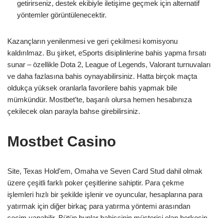
getirirseniz, destek ekibiyle iletişime geçmek için alternatif
yöntemler görüntülenecektir.
Kazançların yenilenmesi ve geri çekilmesi komisyonu
kaldırılmaz. Bu şirket, eSports disiplinlerine bahis yapma fırsatı
sunar – özellikle Dota 2, League of Legends, Valorant turnuvaları
ve daha fazlasına bahis oynayabilirsiniz. Hatta birçok maçta
oldukça yüksek oranlarla favorilere bahis yapmak bile
mümkündür. Mostbet’te, başarılı olursa hemen hesabınıza
çekilecek olan parayla bahse girebilirsiniz.
Mostbet Casino
Site, Texas Hold’em, Omaha ve Seven Card Stud dahil olmak
üzere çeşitli farklı poker çeşitlerine sahiptir. Para çekme
işlemleri hızlı bir şekilde işlenir ve oyuncular, hesaplarına para
yatırmak için diğer birkaç para yatırma yöntemi arasından
seçim yapabilir. Bütün bunlar bahisçinin müşterisi olan herkesin