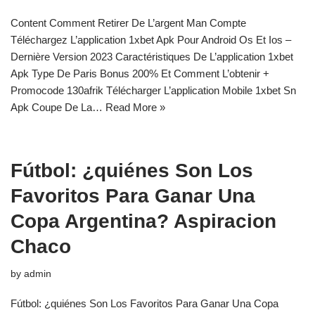
Content Comment Retirer De L’argent Man Compte
Téléchargez L’application 1xbet Apk Pour Android Os Et Ios –
Dernière Version 2023 Caractéristiques De L’application 1xbet
Apk Type De Paris Bonus 200% Et Comment L’obtenir +
Promocode 130afrik Télécharger L’application Mobile 1xbet Sn
Apk Coupe De La…
Read More »
Fútbol: ¿quiénes Son Los
Favoritos Para Ganar Una
Copa Argentina? Aspiracion
Chaco
by
admin
Fútbol: ¿quiénes Son Los Favoritos Para Ganar Una Copa