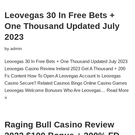
Leovegas 30 In Free Bets +
One Thousand Updated July
2023
by
admin
Leovegas 30 In Free Bets + One Thousand Updated July 2023
Leovegas Casino Review Ireland 2023 Get A Thousand + 200
Fs Content How To Open A Leovegas Account Is Leovegas
Casino Secure? Related Casinos Bingo Online Casino Games
Leovegas Welcome Bonuses Who Are Leovegas…
Read More
»
Raging Bull Casino Review